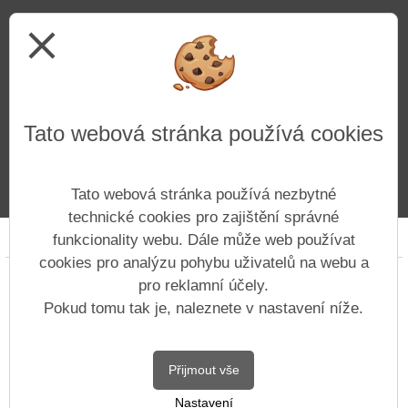
close
Tato webová stránka používá cookies
Tato webová stránka používá nezbytné
technické cookies pro zajištění správné
Prohlášení o přístupnosti
Mapa webu
Cookies
funkcionality webu. Dále může web používat
cookies pro analýzu pohybu uživatelů na webu a
Copyright © 2022 - 2023 Základní škola Ústí nad
pro reklamní účely.
Labem, Hluboká 150 &
Vitalex Group
-
Pokud tomu tak je, naleznete v nastavení níže.
Tvorba školních webů
Postaveno ve službě
VlastníŠkolníWeb.cz
Přijmout vše
| Na redakčním
Nastavení