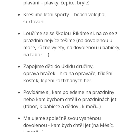
plavání – plavky, čepice, brýle).
Kreslíme letní sporty –
beach
volejbal,
surfování, …
Loučíme se se školou. Říkáme si, na co se z
prázdnin nejvíce těšíme (na dovolenou u
moře, různé výlety, na dovolenou u babičky,
na tábor
….
).
Zapojíme děti do úklidu družiny,
oprava
hraček - hra
na opraváře, třídění
kostek, lepení roztrhaných her.
Povídáme si, kam pojedeme na prázdniny
nebo kam bychom chtěli o prázdninách jet
(tábor, k babičce a dědovi, k moři…)
Malujeme společně svou vysněnou
dovolenou - kam
bych chtěl jet (na Měsíc,