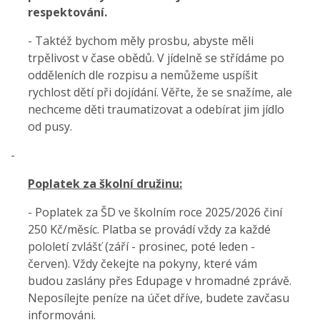
respektování.
- Taktéž bychom měly prosbu, abyste měli
trpělivost v čase obědů. V jídelně se střídáme po
odděleních dle rozpisu a nemůžeme uspíšit
rychlost dětí při dojídání. Věřte, že se snažíme, ale
nechceme děti traumatizovat a odebírat jim jídlo
od pusy.
-
Poplatek za školní družinu:
- Poplatek za ŠD ve školním roce 2025/2026 činí
250 Kč/měsíc. Platba se provádí vždy za každé
pololetí zvlášť (září - prosinec,
poté leden -
červen). Vždy čekejte na pokyny, které vám
budou zaslány přes Edupage v hromadné zprávě.
Neposílejte peníze
na
účet dříve, budete zavčasu
informováni.