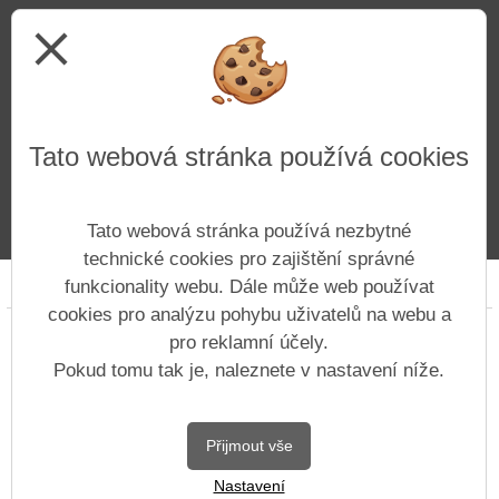
close
Tato webová stránka používá cookies
Tato webová stránka používá nezbytné
technické cookies pro zajištění správné
Prohlášení o přístupnosti
Mapa webu
Cookies
funkcionality webu. Dále může web používat
cookies pro analýzu pohybu uživatelů na webu a
Copyright © 2022 - 2023 Základní škola Ústí nad
pro reklamní účely.
Labem, Hluboká 150 &
Vitalex Group
-
Pokud tomu tak je, naleznete v nastavení níže.
Tvorba školních webů
Postaveno ve službě
VlastníŠkolníWeb.cz
Přijmout vše
| Na redakčním
Nastavení