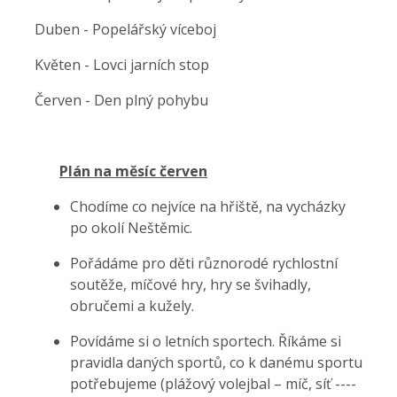
Duben
-
Popelářský
v
í
ceboj
Květen
-
Lovci
jarních stop
Červe
n
-
Den
plný pohybu
Plán na měsíc červen
Chodíme co nejvíce na
hřiště, na
vycházky
po okolí Neštěmic.
Pořádáme pro děti různorodé rychlostní
soutěže, míčové hry, hry se švihadly,
obručemi a kužely.
Povídáme si o letních sportech. Říkáme si
pravidla daných sportů, co k danému sportu
potřebujeme (plážový volejbal – míč, síť ----