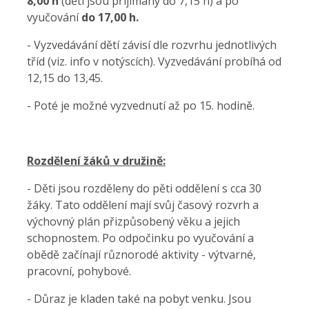
8,00 h
(děti jsou přijímány do 7,15 h) a po
vyučování
do 17,00 h.
- Vyzvedávání dětí závisí dle rozvrhu jednotlivých
tříd (viz. info v notýscích). Vyzvedávání probíhá od
12,15 do 13,45.
- Poté je možné vyzvednutí až po 15. hodině.
Rozdělení žáků v družině:
- Děti jsou rozděleny do pěti oddělení s cca 30
žáky. Tato oddělení mají svůj časový rozvrh a
výchovný plán přizpůsobený věku
a jejich
schopnostem. Po odpočinku po vyučování a
obědě začínají různorodé aktivity - výtvarné,
pracovní, pohybové.
-
Důraz
je kladen také na pobyt venku. Jsou