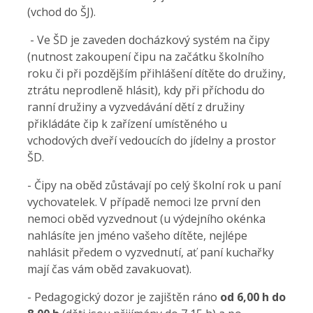
(vchod do ŠJ).
- Ve ŠD je zaveden docházkový systém na čipy
(nutnost zakoupení čipu na začátku školního
roku či při pozdějším
přihlášení
dítěte do družiny,
ztrátu neprodleně hlásit), kdy při příchodu do
ranní družiny a vyzvedávání dětí z družiny
přikládáte
čip k zařízení umístěného u
vchodových dveří vedoucích do jídelny a prostor
ŠD.
- Čipy na oběd zůstávají po celý školní rok u paní
vychovatelek. V případě nemoci lze první den
nemoci oběd vyzvednout
(u výdejního okénka
nahlásíte jen jméno vašeho dítěte, nejlépe
nahlásit předem o vyzvednutí, ať paní kuchařky
mají čas
vám
oběd zavakuovat).
- Pedagogický dozor je zajištěn ráno
od 6,00 h do