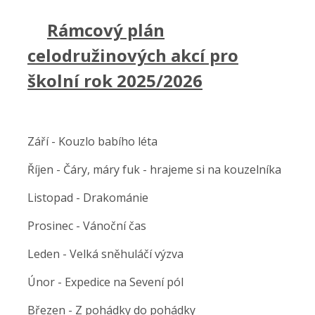
Rámcový plán
celodružinových akcí pro
školní rok 2025/2026
Září
-
Kouzlo
babího léta
Říjen
-
Čáry
, máry
fuk
- hrajeme
si na kouzelníka
Listopad
-
Drakománie
Prosinec
-
Vánoční
čas
Leden
-
Velká
sněhuláčí
výzva
Únor
-
Expedice
na
Sevení
pól
Březen
-
Z
pohádky do pohádky