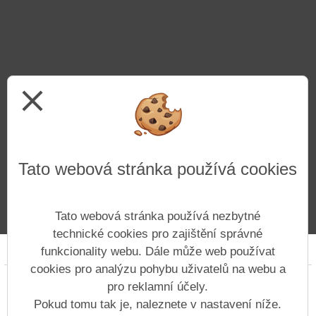
close
Tato webová stránka používá cookies
Tato webová stránka používá nezbytné
technické cookies pro zajištění správné
Prohlášení o přístupnosti
Mapa webu
Cookies
funkcionality webu. Dále může web používat
cookies pro analýzu pohybu uživatelů na webu a
Copyright © 2022 - 2023 Základní škola Ústí nad
pro reklamní účely.
Labem, Hluboká 150 &
Vitalex Group
-
Pokud tomu tak je, naleznete v nastavení níže.