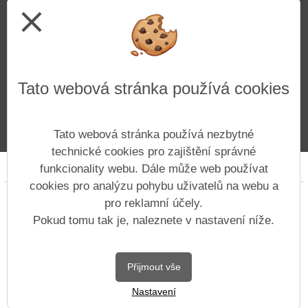
close
Tato webová stránka používá cookies
Tato webová stránka používá nezbytné
technické cookies pro zajištění správné
Prohlášení o přístupnosti
Mapa webu
Cookies
funkcionality webu. Dále může web používat
cookies pro analýzu pohybu uživatelů na webu a
Copyright © 2022 - 2023 Základní škola Ústí nad
pro reklamní účely.
Labem, Hluboká 150 &
Vitalex Group
-
Pokud tomu tak je, naleznete v nastavení níže.
Tvorba školních webů
Postaveno ve službě
VlastníŠkolníWeb.cz
Přijmout vše
| Na redakčním
Nastavení
systému
Vitalex CMS